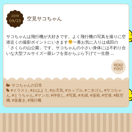
2019
2019
空見サコちゃん
09/23
09/23
サコちゃんは飛行機が大好きです。よく飛行機の写真を撮りに空
港近くの撮影ポイントにいきます
一番お気に入りは成田の
「さくらの山公園」です。サコちゃんの小さい身体には不釣り合
いな大型フルサイズ一眼レフを首からぶら下げて一生懸 …
READ
READ
POST
POST
サコちゃんの日常
#イラスト
,
#おはよう
,
#お天気
,
#カップル
,
#ごきげん
,
#サコちゃ
ん
,
#とうちゃん
,
#マンガ
,
#仲良し
,
#写真
,
#夫婦
,
#漫画
,
#空港
,
#航空
機
,
#落書き
,
#飛行機