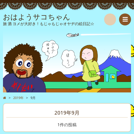
おはようサコちゃん
旅 酒 ヨメが大好き！もじゃもじゃオヤヂの絵日記☆
検
索
>
2019年
>
9月
2019年9月
1件の投稿