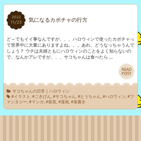
2022
2022
気になるカボチャの行方
11/23
11/23
ど～でもイイ事なんですが、、、ハロウィンで使ったカボチャっ
て世界中に大量にありますよね。。。あれ、どうなっちゃうんで
しょう？ ウチは夫婦ともにハロウィンのことをよく知らないの
で、なんかアレですが、、、サコちゃんは食べたら …
READ
READ
POST
POST
サコちゃんの日常
|
ハロウィン
#イラスト
,
#ごきげん
,
#サコちゃん
,
#とうちゃん
,
#ハロウィン
,
#フ
ァンタジー
,
#マンガ
,
#仮装
,
#漫画
,
#落書き