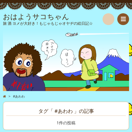
おはようサコちゃん
旅 酒 ヨメが大好き！もじゃもじゃオヤヂの絵日記☆
検
索
>
#あわわ
タグ「 #あわわ 」の記事
1件の投稿