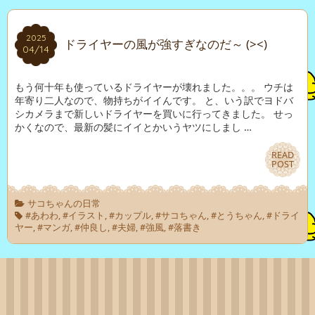
2025
2025
ドライヤーの風が強すぎなのだ～ (><)
04/14
04/14
もう何十年も使っているドライヤーが壊れました。。。 ウチは
年寄り二人なので、物持ちがイイんです。 と、いう訳でヨドバ
シカメラまで新しいドライヤーを買いに行ってきました。 せっ
かくなので、最新の髪にイイとかいうヤツにしまし …
READ
READ
POST
POST
サコちゃんの日常
#あわわ
,
#イラスト
,
#カップル
,
#サコちゃん
,
#とうちゃん
,
#ドライ
ヤー
,
#マンガ
,
#仲良し
,
#夫婦
,
#強風
,
#落書き