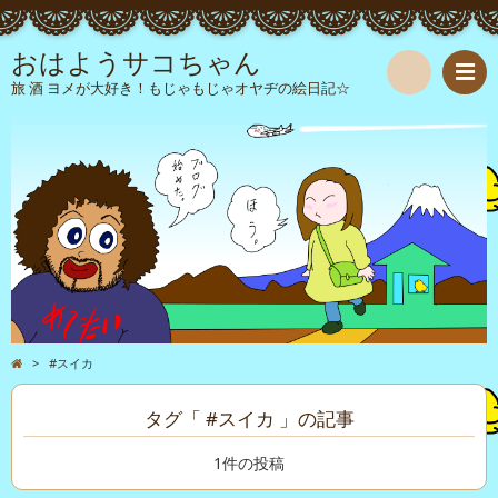
おはようサコちゃん
旅 酒 ヨメが大好き！もじゃもじゃオヤヂの絵日記☆
検
索
>
#スイカ
タグ「 #スイカ 」の記事
1件の投稿