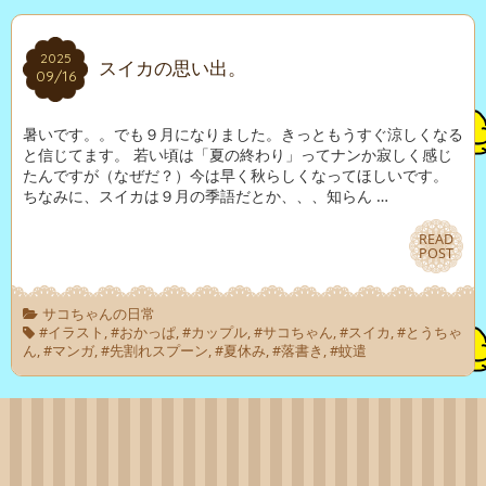
2025
2025
スイカの思い出。
09/16
09/16
暑いです。。でも９月になりました。きっともうすぐ涼しくなる
と信じてます。 若い頃は「夏の終わり」ってナンか寂しく感じ
たんですが（なぜだ？）今は早く秋らしくなってほしいです。
ちなみに、スイカは９月の季語だとか、、、知らん …
READ
READ
POST
POST
サコちゃんの日常
#イラスト
,
#おかっぱ
,
#カップル
,
#サコちゃん
,
#スイカ
,
#とうちゃ
ん
,
#マンガ
,
#先割れスプーン
,
#夏休み
,
#落書き
,
#蚊遣