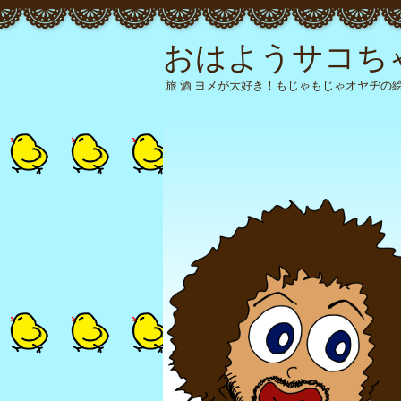
おはようサコち
旅 酒 ヨメが大好き！もじゃもじゃオヤヂの