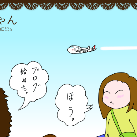
ゃん
絵日記☆