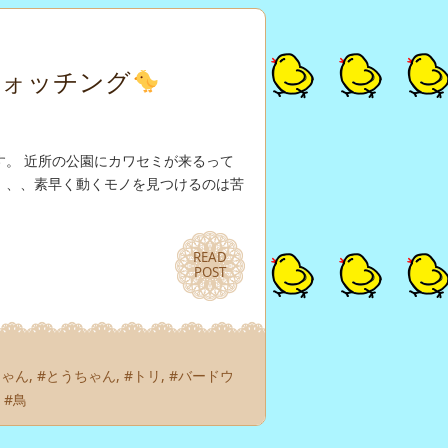
ウォッチング
。 近所の公園にカワセミが来るって
、、、素早く動くモノを見つけるのは苦
READ
READ
POST
POST
ちゃん
,
#とうちゃん
,
#トリ
,
#バードウ
,
#鳥