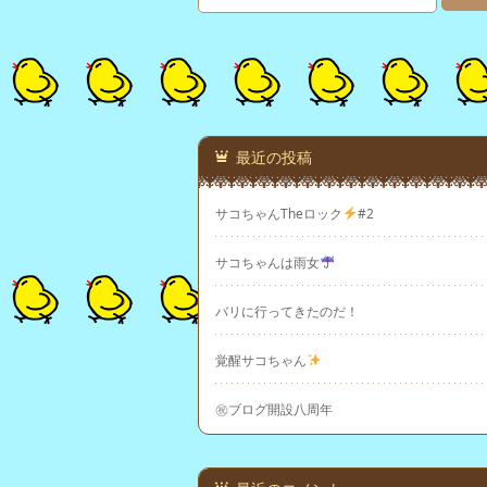
最近の投稿
サコちゃんTheロック
#2
サコちゃんは雨女
バリに行ってきたのだ！
覚醒サコちゃん
㊗ブログ開設八周年