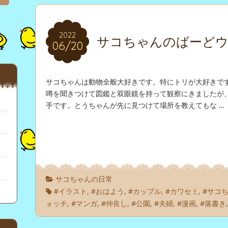
2022
2022
サコちゃんのばーど
06/20
06/20
サコちゃんは動物全般大好きです。特にトリが大好きです
噂を聞きつけて図鑑と双眼鏡を持って観察にきましたが
手です。とうちゃんが先に見つけて場所を教えてもな …
サコちゃんの日常
#イラスト
,
#おはよう
,
#カップル
,
#カワセミ
,
#サコ
ォッチ
,
#マンガ
,
#仲良し
,
#公園
,
#夫婦
,
#漫画
,
#落書き