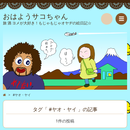
おはようサコちゃん
旅 酒 ヨメが大好き！もじゃもじゃオヤヂの絵日記☆
検
索
>
#ヤオ・ヤイ
タグ「 #ヤオ・ヤイ 」の記事
1件の投稿