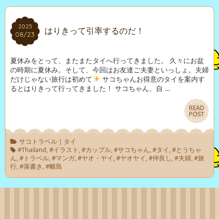
2025
2025
はりきって引率するのだ！
08/23
08/23
夏休みをとって、またまたタイへ行ってきました。 久々にお盆
の時期に夏休み。そして、今回はお友達ご夫妻といっしょ。夫婦
だけじゃない旅行は初めて
サコちゃんお得意のタイを案内す
るとはりきって行ってきました！ サコちゃん、自 …
READ
READ
POST
POST
サコトラベル
|
タイ
#Thailand
,
#イラスト
,
#カップル
,
#サコちゃん
,
#タイ
,
#とうちゃ
ん
,
#トラベル
,
#マンガ
,
#ヤオ・ヤイ
,
#ヤオヤイ
,
#仲良し
,
#夫婦
,
#旅
行
,
#落書き
,
#離島