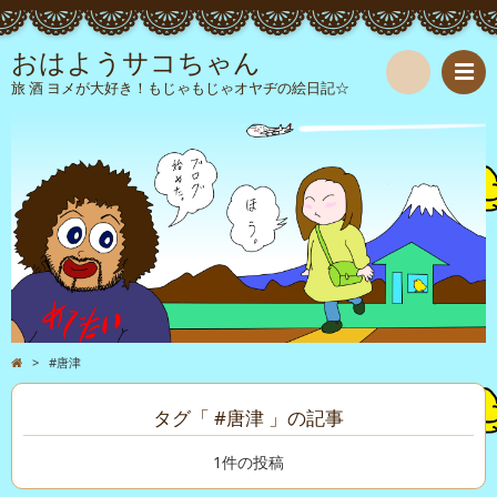
おはようサコちゃん
旅 酒 ヨメが大好き！もじゃもじゃオヤヂの絵日記☆
検
索
>
#唐津
タグ「 #唐津 」の記事
1件の投稿