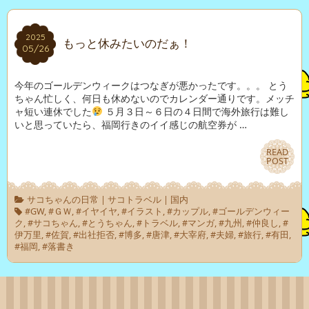
2025
2025
もっと休みたいのだぁ！
05/26
05/26
今年のゴールデンウィークはつなぎが悪かったです。。。 とう
ちゃん忙しく、何日も休めないのでカレンダー通りです。メッチ
ャ短い連休でした
５月３日～６日の４日間で海外旅行は難し
いと思っていたら、福岡行きのイイ感じの航空券が …
READ
READ
POST
POST
サコちゃんの日常
|
サコトラベル
|
国内
#GW
,
#ＧＷ
,
#イヤイヤ
,
#イラスト
,
#カップル
,
#ゴールデンウィー
ク
,
#サコちゃん
,
#とうちゃん
,
#トラベル
,
#マンガ
,
#九州
,
#仲良し
,
#
伊万里
,
#佐賀
,
#出社拒否
,
#博多
,
#唐津
,
#大宰府
,
#夫婦
,
#旅行
,
#有田
,
#福岡
,
#落書き