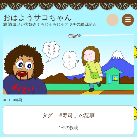
おはようサコちゃん
旅 酒 ヨメが大好き！もじゃもじゃオヤヂの絵日記☆
検
索
>
#寿司
タグ「 #寿司 」の記事
1件の投稿