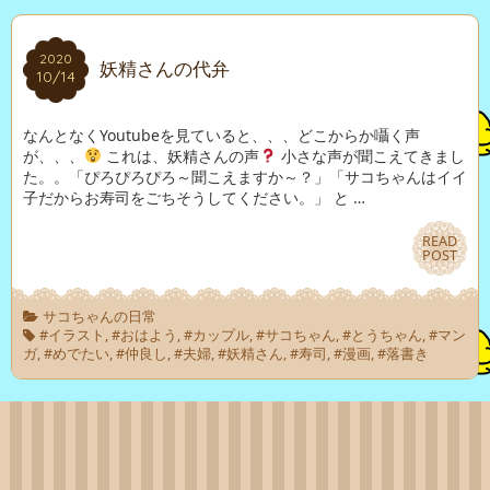
2020
2020
妖精さんの代弁
10/14
10/14
なんとなくYoutubeを見ていると、、、どこからか囁く声
が、、、
これは、妖精さんの声
小さな声が聞こえてきまし
た。。「ぴろぴろぴろ～聞こえますか～？」「サコちゃんはイイ
子だからお寿司をごちそうしてください。」 と …
READ
READ
POST
POST
サコちゃんの日常
#イラスト
,
#おはよう
,
#カップル
,
#サコちゃん
,
#とうちゃん
,
#マン
ガ
,
#めでたい
,
#仲良し
,
#夫婦
,
#妖精さん
,
#寿司
,
#漫画
,
#落書き