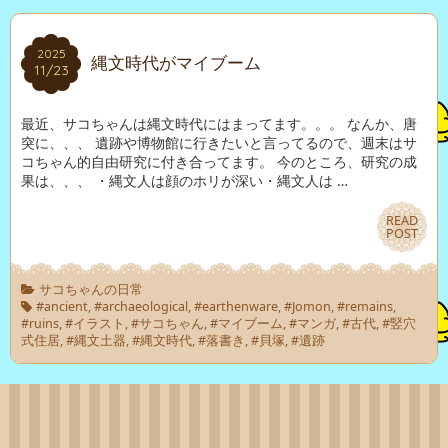
2025
2025
縄文時代がマイブーム
11/23
11/23
最近、サコちゃんは縄文時代にはまってます。。。 なんか、唐
突に、、、 遺跡や博物館に行きたいと言ってるので、週末はサ
コちゃん的自由研究に付き合ってます。 今のところ、研究の成
果は、、、 ・縄文人は顔のホリが深い・縄文人は …
READ
READ
POST
POST
サコちゃんの日常
#ancient
,
#archaeological
,
#earthenware
,
#Jomon
,
#remains
,
#ruins
,
#イラスト
,
#サコちゃん
,
#マイブーム
,
#マンガ
,
#古代
,
#竪穴
式住居
,
#縄文土器
,
#縄文時代
,
#落書き
,
#貝塚
,
#遺跡