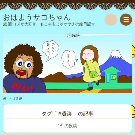
おはようサコちゃん
旅 酒 ヨメが大好き！もじゃもじゃオヤヂの絵日記☆
検
索
>
#遺跡
タグ「 #遺跡 」の記事
1件の投稿