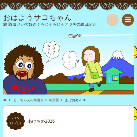
おはようサコちゃん
旅 酒 ヨメが大好き！もじゃもじゃオヤヂの絵日記☆
検
索
>
とーちゃんの落書き
>
年賀状
>
あけおめ2026
2026
あけおめ2026
01/01