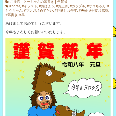
ご挨拶
|
とーちゃんの落書き
|
年賀状
#horse
,
#イラスト
,
#おはよう
,
#お正月
,
#カップル
,
#サコちゃん
,
#
とうちゃん
,
#マンガ
,
#めでたい
,
#仲良し
,
#午年
,
#夫婦
,
#干支
,
#感謝
,
#落書き
,
#馬
あけましておめでとうございます。
今年もよろしくお願いいいたします。