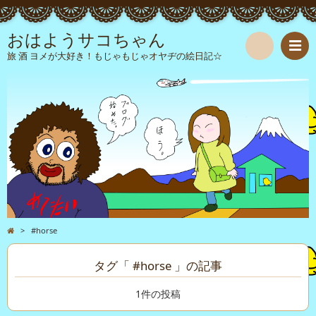
おはようサコちゃん
旅 酒 ヨメが大好き！もじゃもじゃオヤヂの絵日記☆
検
索
>
#horse
タグ「 #horse 」の記事
1件の投稿