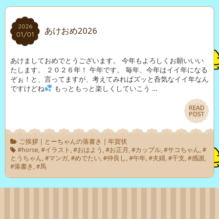
2026
2026
あけおめ2026
01/01
01/01
あけましておめでとうございます。 今年もよろしくお願いいい
たします。 ２０２６年！ 午年です。 毎年、今年はイイ年になる
ぞぉ！と、言ってますが、考えてみればズッと呑気なイイ年なん
ですけどね
もっともっと楽しくしていこう …
READ
READ
POST
POST
ご挨拶
|
とーちゃんの落書き
|
年賀状
#horse
,
#イラスト
,
#おはよう
,
#お正月
,
#カップル
,
#サコちゃん
,
#
とうちゃん
,
#マンガ
,
#めでたい
,
#仲良し
,
#午年
,
#夫婦
,
#干支
,
#感謝
,
#落書き
,
#馬