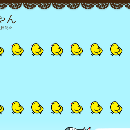
ゃん
絵日記☆