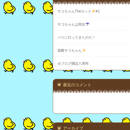
サコちゃんTheロック
#2
サコちゃんは雨女
バリに行ってきたのだ！
覚醒サコちゃん
㊗ブログ開設八周年
最近のコメント
アーカイブ