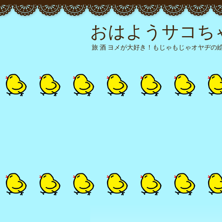
おはようサコち
旅 酒 ヨメが大好き！もじゃもじゃオヤヂの