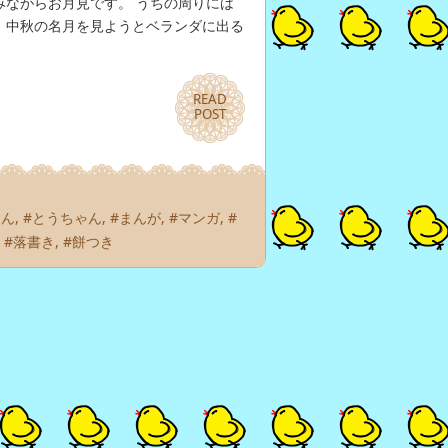
飲みながらお月見です。 うちの周りには
。中秋の名月を見ようとベランダに出る
READ
READ
POST
POST
ゃん
,
#とうちゃん
,
#まんが
,
#マンガ
,
#
,
#落書き
,
#餅つき