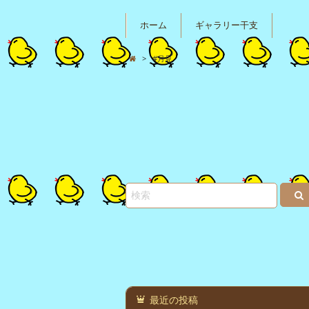
ホーム
ギャラリー干支
>
#月見
最近の投稿