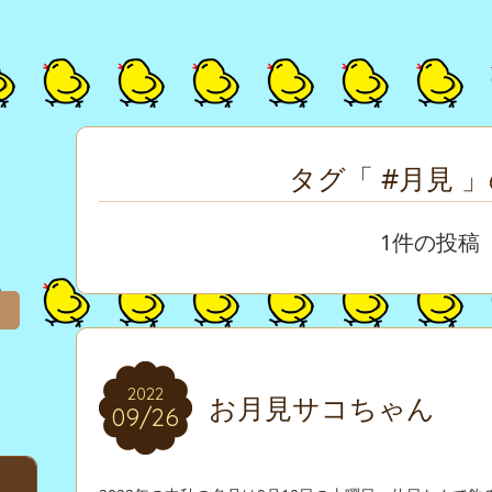
タグ「 #月見 
1件の投稿
2022
2022
お月見サコちゃん
09/26
09/26