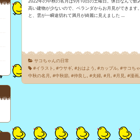
2022年の中秋の名月は9月10日の土曜日。休日なんで
高い建物が少ないので、ベランダからお月見ができます
と、雲が一瞬途切れて満月が綺麗に見えました …
サコちゃんの日常
#イラスト
,
#ウサギ
,
#おはよう
,
#カップル
,
#サコち
中秋の名月
,
#中秋節
,
#仲良し
,
#夫婦
,
#月
,
#月見
,
#漫画