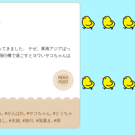
てきました。 ナゼ、東南アジアばっ
飛行機で過ごすとヨワいサコちゃんは
READ
READ
POST
POST
ル
,
#がんばれ
,
#サコちゃん
,
#とうちゃ
良し
,
#夫婦
,
#旅行
,
#落書き
,
#雨