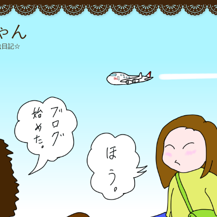
ゃん
絵日記☆