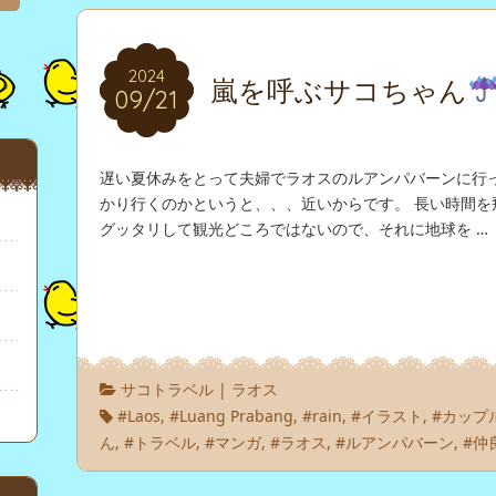
2024
2024
嵐を呼ぶサコちゃん
09/21
09/21
遅い夏休みをとって夫婦でラオスのルアンパバーンに行っ
かり行くのかというと、、、近いからです。 長い時間を
グッタリして観光どころではないので、それに地球を …
サコトラベル
|
ラオス
#Laos
,
#Luang Prabang
,
#rain
,
#イラスト
,
#カップ
ん
,
#トラベル
,
#マンガ
,
#ラオス
,
#ルアンパバーン
,
#仲