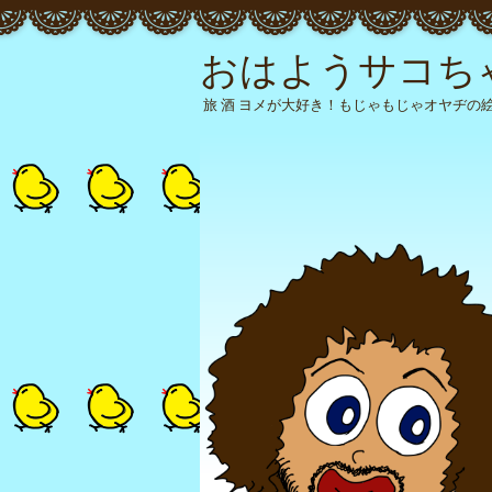
おはようサコち
旅 酒 ヨメが大好き！もじゃもじゃオヤヂの