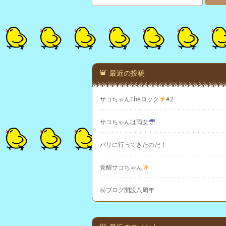
最近の投稿
サコちゃんTheロック
#2
サコちゃんは雨女
バリに行ってきたのだ！
覚醒サコちゃん
㊗ブログ開設八周年